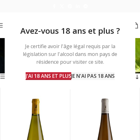
Avez-vous 18 ans et plus ?
cuisine asiatique
Je certifie avoir l'âge légal requis par la
législation sur l'alcool dans mon pays de
Accueil
Produits identifiés “cuisine asiatique”
résidence pour visiter ce site.
2 résultats affichés
J'AI 18 ANS ET PLUS
JE N'AI PAS 18 ANS
Barre d'outils