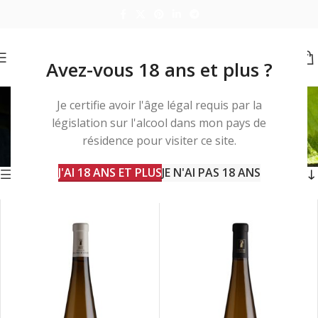
Avez-vous 18 ans et plus ?
coq au riesling
Je certifie avoir l'âge légal requis par la
législation sur l'alcool dans mon pays de
Accueil
Produits identifiés “coq au riesling”
résidence pour visiter ce site.
3 résultats affichés
J'AI 18 ANS ET PLUS
JE N'AI PAS 18 ANS
Barre d'outils