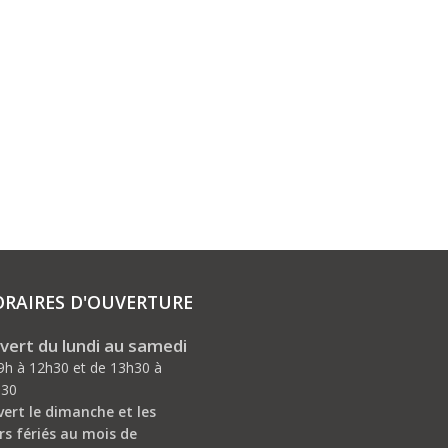
RAIRES D'OUVERTURE
vert du lundi au samedi
9h à 12h30 et de 13h30 à
h30
ert le dimanche et les
rs fériés au mois de