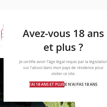
Avez-vous 18 ans
et plus ?
f
Je certifie avoir l'âge légal requis par la législatio
sur l'alcool dans mon pays de résidence pour
visiter ce site.
NOS VINS
Accueil
Produits i
J'AI 18 ANS ET PLUS
JE N'AI PAS 18 ANS
Les bulles
1
Vins blancs d'Alsace
10
Vins rouge, rosé et orange