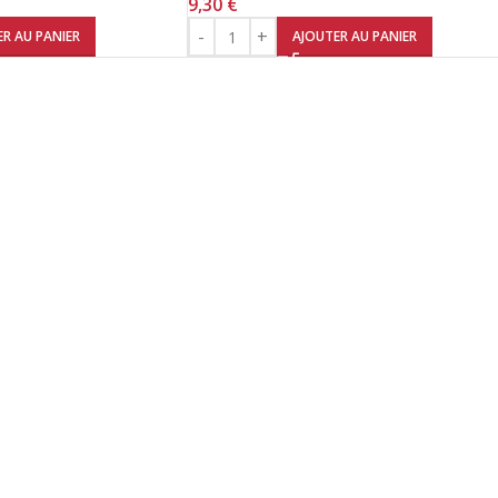
9,30
€
R AU PANIER
AJOUTER AU PANIER