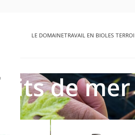
LE DOMAINE
TRAVAIL EN BIO
LES TERROI
ruits de mer
n
dentifiés “fruits de mer”
Voir
9
12