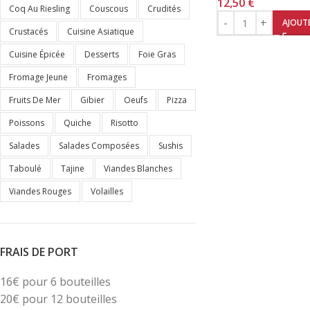
12,50
€
Coq Au Riesling
Couscous
Crudités
AJOUTE
Crustacés
Cuisine Asiatique
Cuisine Épicée
Desserts
Foie Gras
Fromage Jeune
Fromages
Fruits De Mer
Gibier
Oeufs
Pizza
Poissons
Quiche
Risotto
Salades
Salades Composées
Sushis
Taboulé
Tajine
Viandes Blanches
Viandes Rouges
Volailles
FRAIS DE PORT
16€ pour 6 bouteilles
20€ pour 12 bouteilles