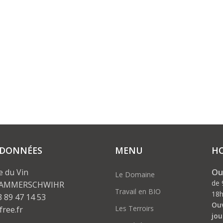
DONNÉES
MENU
HO
Ou
e du Vin
Le Domaine
de 
 AMMERSCHWIHR
Travail en BIO
18
3 89 47 14 53
Ouv
Les Terroirs
free.fr
jou