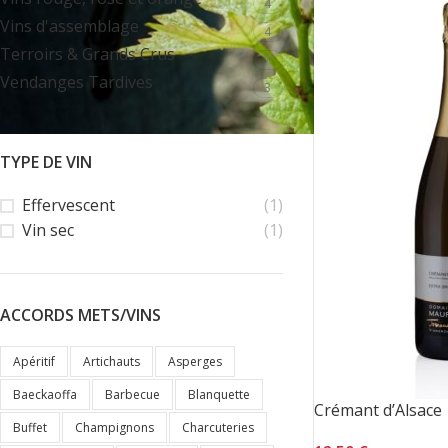
4
Vins d'assemblage
4
Terroirs & Grands Crus
7
Vendanges Tardives
3
TYPE DE VIN
Effervescent
(1)
Vin sec
(1)
ACCORDS METS/VINS
Apéritif
Artichauts
Asperges
Baeckaoffa
Barbecue
Blanquette
Crémant d’Alsace
Buffet
Champignons
Charcuteries