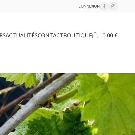
CONNEXION
RS
ACTUALITÉS
CONTACT
BOUTIQUE
0,00
€
minimum sur lattes.
18
24