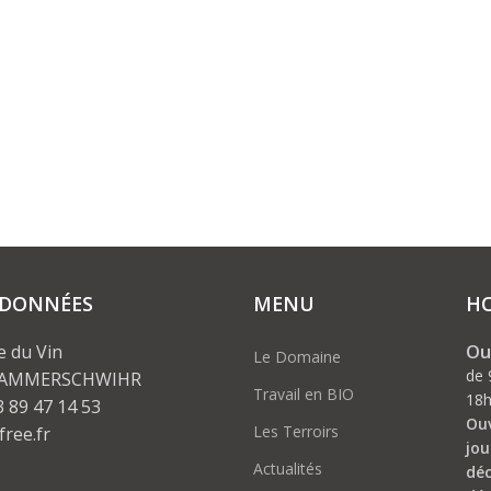
DONNÉES
MENU
HO
Ou
e du Vin
Le Domaine
de 
 AMMERSCHWIHR
Travail en BIO
18
3 89 47 14 53
Ouv
Les Terroirs
free.fr
jou
Actualités
déc