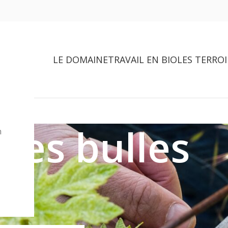
LE DOMAINE
TRAVAIL EN BIO
LES TERROI
Les bulles
n
 de Pinot Blanc, nos crémants reposent pendant 12 mois au 
Voir
9
12