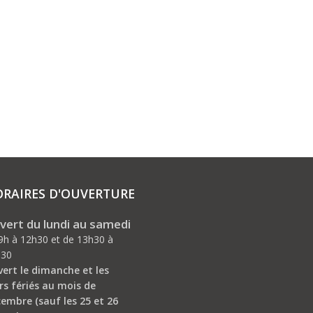
RAIRES D'OUVERTURE
vert du lundi au samedi
9h à 12h30 et de 13h30 à
h30
ert le dimanche et les
rs fériés au mois de
embre (sauf les 25 et 26