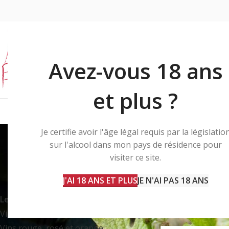
Avez-vous 18 ans
et plus ?
Je certifie avoir l'âge légal requis par la législatio
sur l'alcool dans mon pays de résidence pour
visiter ce site.
NOS VINS
Élaborés à partir
J'AI 18 ANS ET PLUS
JE N'AI PAS 18 ANS
Les bulles
Accueil
Les bulles
1
Vins blancs d'Alsace
10
Vins rouge, rosé et orange