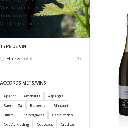
4
Vins d'assemblage
4
Terroirs & Grands Crus
7
Vendanges Tardives
3
TYPE DE VIN
Effervescent
(1)
ACCORDS METS/VINS
Apéritif
Artichauts
Asperges
Baeckaoffa
Barbecue
Blanquette
Buffet
Champignons
Charcuteries
Coq Au Riesling
Couscous
Crudités