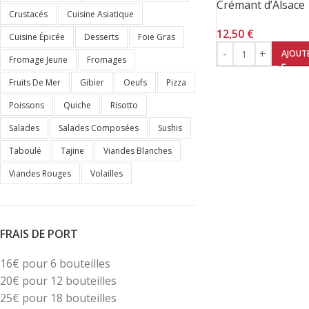
Crémant d’Alsace
Crustacés
Cuisine Asiatique
12,50
€
Cuisine Épicée
Desserts
Foie Gras
AJOUTE
Fromage Jeune
Fromages
Fruits De Mer
Gibier
Oeufs
Pizza
Poissons
Quiche
Risotto
Salades
Salades Composées
Sushis
Taboulé
Tajine
Viandes Blanches
Viandes Rouges
Volailles
FRAIS DE PORT
16€ pour 6 bouteilles
20€ pour 12 bouteilles
25€ pour 18 bouteilles