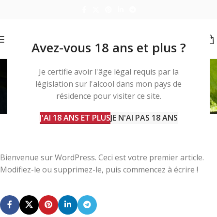
Avez-vous 18 ans et plus ?
Blog
Je certifie avoir l'âge légal requis par la
législation sur l'alcool dans mon pays de
Home
Non classé
résidence pour visiter ce site.
NON CLASSÉ
Bonjour tout le monde !
J'AI 18 ANS ET PLUS
JE N'AI PAS 18 ANS
1
xtofmau
On 27 juin 2025
Bienvenue sur WordPress. Ceci est votre premier article.
Modifiez-le ou supprimez-le, puis commencez à écrire !