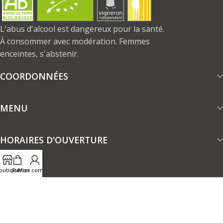
L'abus d'alcool est dangereux pour la santé.
À consommer avec modération. Femmes
enceintes, s'abstenir.
COORDONNÉES
MENU
HORAIRES D'OUVERTURE
outique
Panier
Mon compte
Mentions légales
-
CGV