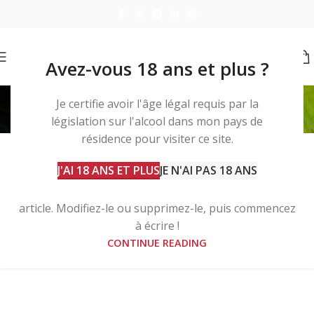
Avez-vous 18 ans et plus ?
Posts by
xtofmau
Je certifie avoir l'âge légal requis par la
législation sur l'alcool dans mon pays de
Home
Articles Posted by xtofmau
NON CLASSÉ
résidence pour visiter ce site.
Bonjour tout le monde !
1
J'AI 18 ANS ET PLUS
JE N'AI PAS 18 ANS
xtofmau
Bienvenue sur WordPress. Ceci est votre premier
article. Modifiez-le ou supprimez-le, puis commencez
à écrire !
CONTINUE READING